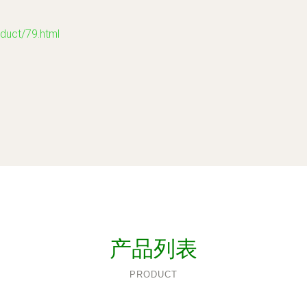
ct/79.html
产品列表
PRODUCT