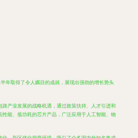
上半年取得了令人瞩目的成就，展现出强劲的增长势头
电路产业发展的战略机遇，通过政策扶持、人才引进和
高性能、低功耗的芯片产品，广泛应用于人工智能、物
转化。新区优化营商环境，吸引了众多国内外知名集成