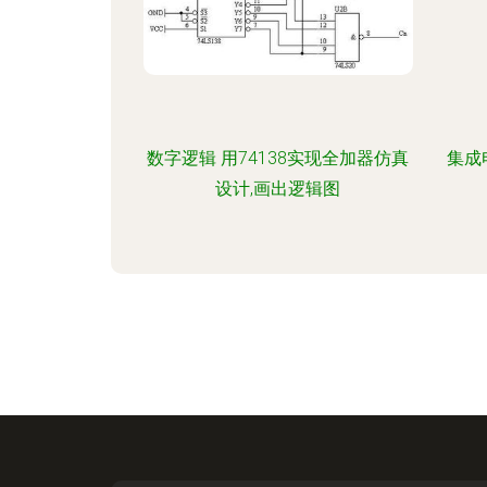
数字逻辑 用74138实现全加器仿真
集成
设计,画出逻辑图