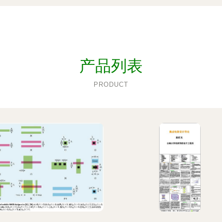
产品列表
PRODUCT