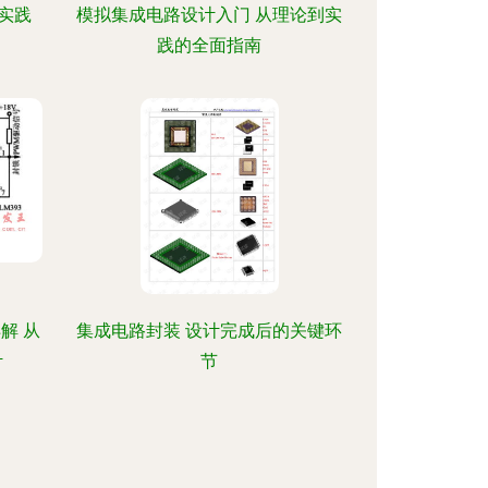
实践
模拟集成电路设计入门 从理论到实
践的全面指南
解 从
集成电路封装 设计完成后的关键环
计
节