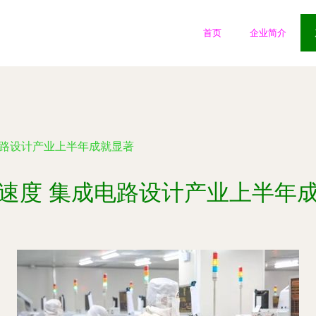
首页
企业简介
电路设计产业上半年成就显著
速度 集成电路设计产业上半年