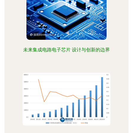
未来集成电路电子芯片 设计与创新的边界