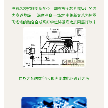
没有名校招牌学历学位，却有整个芯片超级厂的强
力赛道垫级——深度洞察 一场对'南集新窗总为标圈
飞塔场的融合合成高好学位铸基底攻态同层打制未
来IC帝业刻进的微观揭秘芯片功区单元组装夹链
自然之音的数字化 拟声集成电路设计之考