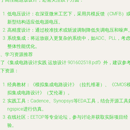
低电压设计：在深亚微米工艺下，采用共模反馈（CMFB）
新型结构适应低电源电压。
高精度设计：通过校准技术或斩波调制降低失调电压和噪声
系统集成：将运放嵌入更复杂的系统中，如ADC、PLL，考
整体性能优化。
五、学习资源推荐
了《集成电路设计实践 运放设计 901602518.pdf》外，建议参
以下资源：
经典教材：《模拟集成电路设计》（拉扎维著）、《CMOS
拟集成电路设计》（艾伦著）。
实践工具：Cadence、Synopsys等EDA工具，结合开源工具
ngspice进行仿真。
在线社区：EETOP等专业论坛，参与讨论并获取实际项目经
验。