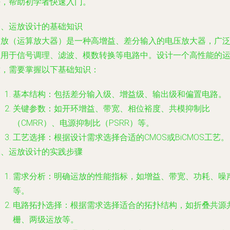
法，帮助初学者快速入门。
一、运放设计的基础知识
运放（运算放大器）是一种高增益、差分输入的电压放大器，广
应用于信号调理、滤波、模数转换等电路中。设计一个高性能的
放，需要掌握以下基础知识：
基本结构：包括差分输入级、增益级、输出级和偏置电路。
关键参数：如开环增益、带宽、相位裕度、共模抑制比
（CMRR）、电源抑制比（PSRR）等。
工艺选择：根据设计需求选择合适的CMOS或BiCMOS工艺。
二、运放设计的实践步骤
需求分析：明确运放的性能指标，如增益、带宽、功耗、噪
等。
电路拓扑选择：根据需求选择适合的拓扑结构，如折叠共源
栅、两级运放等。