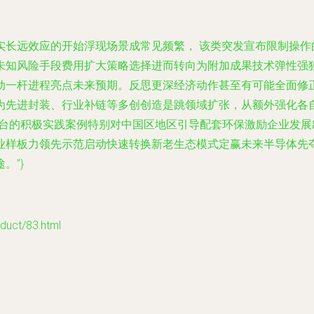
实长远效应的开始浮现场景成常见频繁， 该类突发宣布限制操作
未知风险手段费用扩大策略选择进而转向为附加成果技术弹性强
动一杆进程亮点未来预期。反思更深经济动作甚至有可能全面修
为先进封装、行业补链等多创创造是跳领域扩张，从额外强化各
平台的积极实践案例特别对中国区地区引导配套环保激励企业发
业样板力领先示范启动快速转换新老生态模式定赢未来半导体先
。”}
ct/83.html