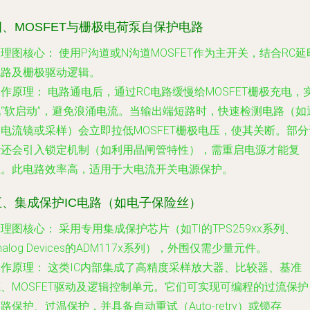
四、MOSFET与栅极电荷泵自保护电路
原理图核心：
使用P沟道或N沟道MOSFET作为主开关，结合RC延
电路及栅极驱动逻辑。
工作原理：
电路通电后，通过RC电路缓慢给MOSFET栅极充电，
现“软启动”，避免浪涌电流。当输出端短路时，快速检测电路（如
电流镜或采样）会立即拉低MOSFET栅极电压，使其关断。部分
计还会引入锁定机制（如利用晶闸管特性），需重启电源才能复
位。此电路效率高，适用于大电流开关电源保护。
五、集成保护IC电路（如电子保险丝）
原理图核心：
采用专用集成保护芯片（如TI的TPS259xx系列、
nalog Devices的ADM117x系列），外围仅需少量元件。
工作原理：
这类IC内部集成了高精度采样放大器、比较器、基准
、MOSFET驱动及逻辑控制单元。它们可实现可编程的过流保护
路保护、过温保护，并具备自动重试（Auto-retry）或锁存