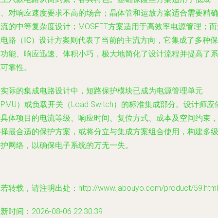
本、对响应速度要求不高的场合；晶体管和运放方案适合需要精
流的中等复杂度设计；MOSFET方案适用于高效率电源管理；而
电路（IC）设计方案
则代表了当前的主流方向，它集成了多种保
护功能、响应迅速、体积小巧，极大地简化了设计流程并提高了
统可靠性。
在实际的
集成电路设计
中，短路保护模块已成为电源管理单元
PMU）或负载开关（Load Switch）的标准集成部分。设计师应
据具体项目的电流等级、响应时间、复位方式、成本及空间约束
选择最合适的保护方案，或将分立与集成方案组合使用，构建多
保护网络，以确保电子系统的万无一失。
若转载，请注明出处：http://www.jabouyo.com/product/59.html
新时间：2026-08-06 22:30:39