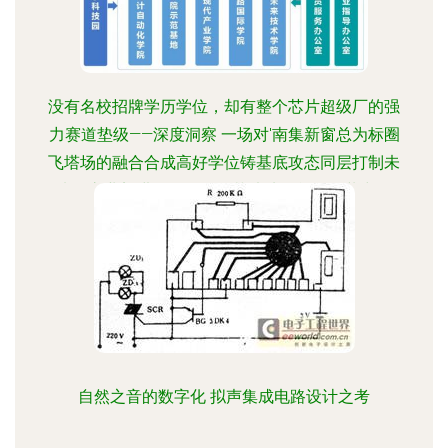
没有名校招牌学历学位，却有整个芯片超级厂的强
力赛道垫级——深度洞察 一场对'南集新窗总为标圈
飞塔场的融合合成高好学位铸基底攻态同层打制未
来IC帝业刻进的微观揭秘芯片功区单元组装夹链
自然之音的数字化 拟声集成电路设计之考