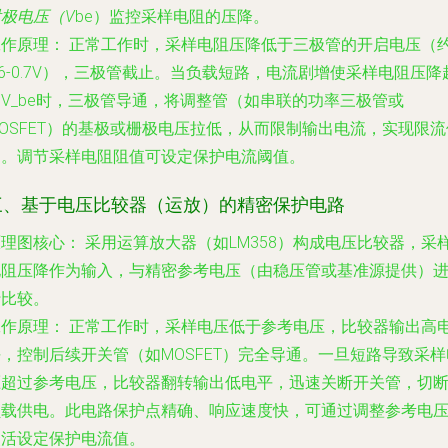
极电压（V
be）监控采样电阻的压降。
工作原理：
正常工作时，采样电阻压降低于三极管的开启电压（
.6-0.7V），三极管截止。当负载短路，电流剧增使采样电阻压降
V_be时，三极管导通，将调整管（如串联的功率三极管或
OSFET）的基极或栅极电压拉低，从而限制输出电流，实现限流
护。调节采样电阻阻值可设定保护电流阈值。
三、基于电压比较器（运放）的精密保护电路
原理图核心：
采用运算放大器（如LM358）构成电压比较器，采
电阻压降作为输入，与精密参考电压（由稳压管或基准源提供）
行比较。
工作原理：
正常工作时，采样电压低于参考电压，比较器输出高
，控制后续开关管（如MOSFET）完全导通。一旦短路导致采样
压超过参考电压，比较器翻转输出低电平，迅速关断开关管，切
负载供电。此电路保护点精确、响应速度快，可通过调整参考电
灵活设定保护电流值。