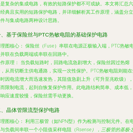
还是复杂的集成电路，有效的短路保护都不可或缺。本文将汇总
款经典且实用的短路保护电路，并详细解析其工作原理，涵盖分
元件与集成电路两种设计思路。
一、基于保险丝与PTC热敏电阻的基础保护电路
原理图核心：
保险丝（Fuse）串联在电源正极输入端，PTC热敏
阻并联在负载两端或串联在回路中。
工作原理：
当负载短路时，回路电流急剧增大，保险丝因过热熔
断，从而切断主供电通路，实现一次性保护。PTC热敏电阻则能在
路时因电流增大而迅速发热，其阻值急剧上升（可升至兆欧级）
从而限制电流，起到自恢复保护作用。此电路结构简单、成本低
但响应速度较慢，保险丝需手动更换。
二、晶体管限流型保护电路
原理图核心：
利用三极管（如NPN型）作为检测与控制元件。在
源与负载间串联一个小阻值采样电阻（R
sense），三极管的基极-