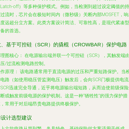
Latch-off）等多种保护模式。例如，当检测到超过设定阈值的
过流时，芯片会在极短时间内（微秒级）关断内部MOSFET，响
速度远超分立方案。此类方案设计简洁、可靠性高，是现代紧凑
设备的首选。
六、基于可控硅（SCR）的撬棍（CROWBAR）保护电路
原理图核心：
在电源输出端并联一个可控硅（SCR），其触发端
过压/过流检测电路控制。
工作原理：
该电路通常用于直流电源的过压和严重短路保护。当
测电路（如使用稳压管监测电压）触发后，会向SCR门极提供电流
使SCR迅速完全导通，近乎将电源输出端短路，从而迫使前级保险
熔断或触发前级电源的保护机制。这是一种“牺牲性”的强力保护措
施，常用于对后端昂贵电路提供终极保护。
与设计选型建议
以上六款电路从简到繁，各具特色。基础保险丝方案适用于低成