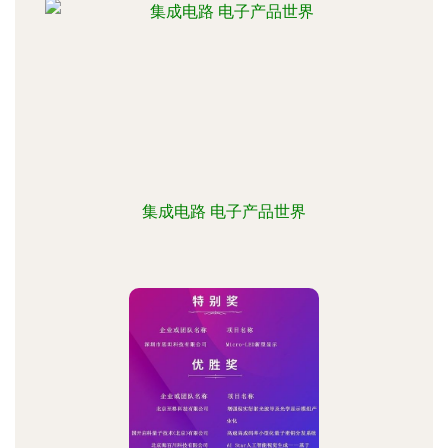
集成电路 电子产品世界