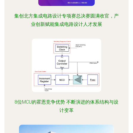
集创北方集成电路设计专项赛总决赛圆满收官，产
业创新赋能集成电路设计人才发展
8位MCU的霍恩竞争优势 不断演进的体系结构与设
计变革