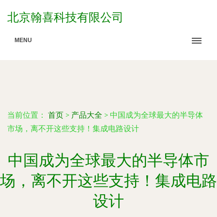
北京翰喜科技有限公司
MENU
当前位置：
首页
>
产品大全
>
中国成为全球最大的半导体
市场，离不开这些支持！集成电路设计
中国成为全球最大的半导体市
场，离不开这些支持！集成电路
设计