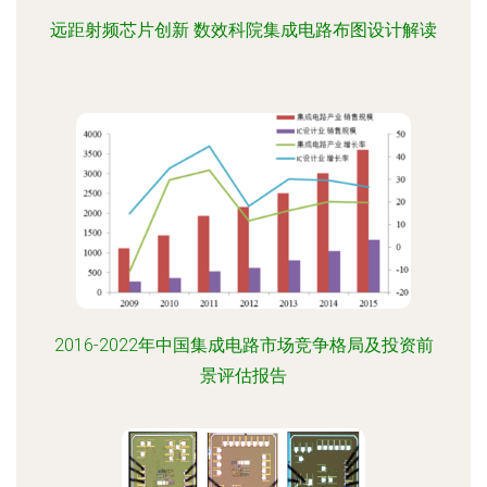
远距射频芯片创新 数效科院集成电路布图设计解读
2016-2022年中国集成电路市场竞争格局及投资前
景评估报告