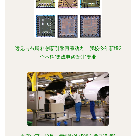
远见与布局 科创新引擎再添动力 – 我校今年新增2
个本科“集成电路设计”专业