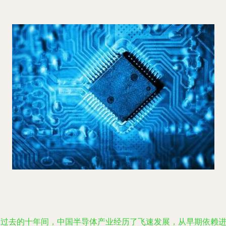
在过去的十年间，中国半导体产业经历了飞速发展，从早期依赖